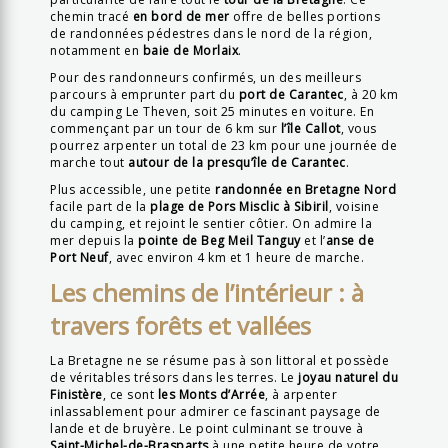
chemin tracé
en bord de mer
offre de belles portions
de randonnées pédestres dans le nord de la région,
notamment en
baie de Morlaix
.
Pour des randonneurs confirmés, un des meilleurs
parcours à emprunter part du
port de Carantec
, à 20 km
du camping Le Theven, soit 25 minutes en voiture. En
commençant par un tour de 6 km sur
l’île Callot
, vous
pourrez arpenter un total de 23 km pour une journée de
marche tout
autour de la presqu’île de Carantec
.
Plus accessible, une petite
randonnée en Bretagne Nord
facile part de la
plage de Pors Misclic à Sibiril
, voisine
du camping, et rejoint le sentier côtier. On admire la
mer depuis la
pointe de Beg Meil Tanguy
et l’
anse de
Port Neuf
, avec environ 4 km et 1 heure de marche.
Les chemins de l’intérieur : à
travers forêts et vallées
La Bretagne ne se résume pas à son littoral et possède
de véritables trésors dans les terres. Le
joyau naturel du
Finistère
, ce sont
les Monts d’Arrée
, à arpenter
inlassablement pour admirer ce fascinant paysage de
lande et de bruyère. Le point culminant se trouve à
Saint-Michel-de-Brasparts
à une petite heure de votre