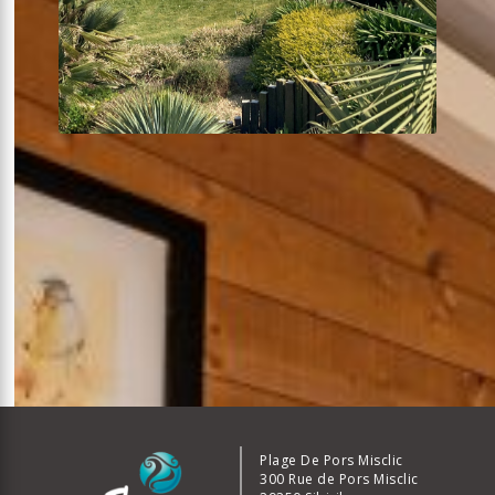
Lodge SINGLE SPA
1 chambre
24m²
SPA
Terrasse sur pilotis
Voir plus +
À partir de
151€
la nuit
Plage De Pors Misclic
300 Rue de Pors Misclic