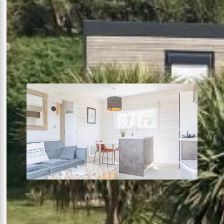
1 chambre
24m²
Terrasse sur pilotis
Voir plus +
À partir de
121€
la nuit
Lodge SUITE SPA