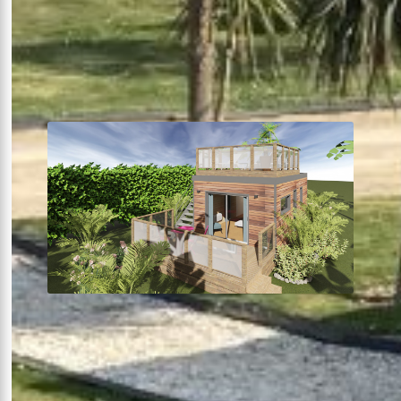
1 chambre
32m²
Terrasse solarium
SPA
Voir plus +
À partir de
170 €
la nuit
Lodge SINGLE TOIT TERRASSE
Maquettes photos
1 chambre