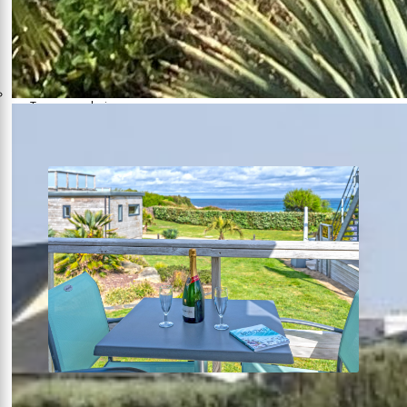
Lodge DELUXE
1 chambre
32m²
Terrasse solarium
Voir plus +
À partir de
173 €
la nuit
Lodge SINGLE