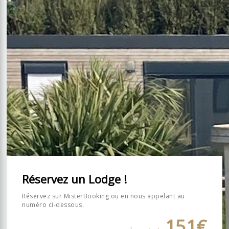
Chauffage électrique
WiFi gratuit / Coffre fort électronique
Mini-bar
Terrasse sur pilotis (et salon de jardin)
Machine à café Nespresso (2 dosettes), bouilloire, tasses et mugs
SPA personnel 2 places avec peignoirs SPA et chaussons (une charte
de respect des consignes d’utilisation sera à signer et un acompte
de 500€ sera demandé et encaissé en cas de non respect de la
charte)
Arrivée 15h30 – Départ 10h30
au plus tard
Chien admis uniquement sur accord, avec supplément.
Condition d'utilisation du Spa 2026
Réservez un Lodge !
Réservez sur MisterBooking ou en nous appelant au
numéro ci-dessous.
151€