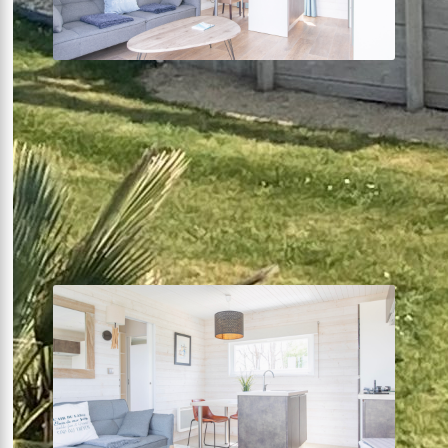
Lodge DELUXE SPA
1 chambre
32m²
SPA
Terrasse solarium
Voir plus +
À partir de
193€
la nuit