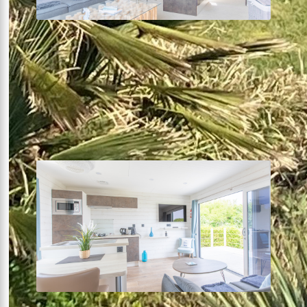
Lodge SUITE
1 chambre
32m²
Terrasse solarium
Voir plus +
À partir de
151€
la nuit