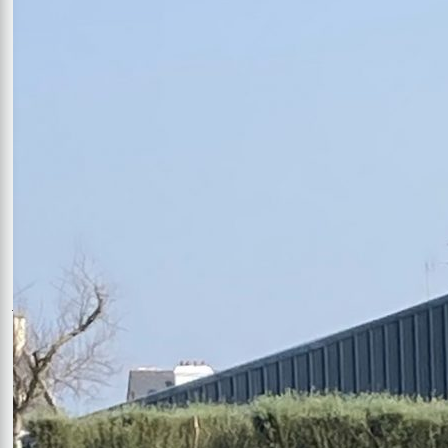
DESCRIPTION :
24m² – A partir de 151€
(selon saison)
Chambre :
Literie 2x 90×200 – 2 personnes maximum –
dressée en lit double
–
séparation des lits sur demande en amont
Literie 7 zones de confort avec linge de lit (pour un séjour de plus
d’une semaine, renouvellement du linge après 6 nuits)
Douche à l’italienne avec draps de bain, serviettes, tapis de bain
(linge renouvelé toutes les 3 nuits pour des séjours de plus de 3
jours)
Équipements
:
Sèche cheveux
Peignoirs
TV écran plat (via satellite)
Dressing
WC séparé
VMC