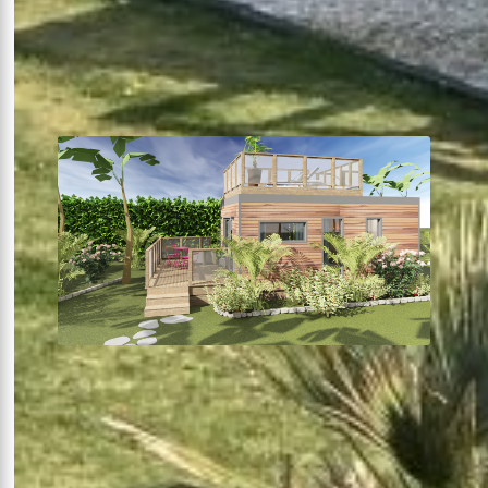
24m²
Terrasse sur pilotis
Terrasse solarium
Voir plus +
À partir de
131€
la nuit
Lodge SINGLE TOIT SOLARIUM
Maquettes photos
1 chambre