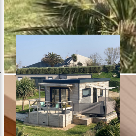
24m²
Terrasse sur pilotis
Terrasse solarium
Voir plus +
À partir de
141€
la nuit